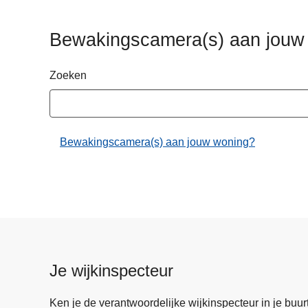
n
h
Bewakingscamera(s) aan jouw
o
u
Zoeken
d
g
a
a
Bewakingscamera(s) aan jouw woning?
n
Je wijkinspecteur
Ken je de verantwoordelijke wijkinspecteur in je buurt? 