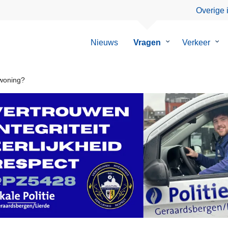
Overige 
Nieuws
Vragen
Submenu
Verkeer
Su
van
van
Vragen
Ver
woning?