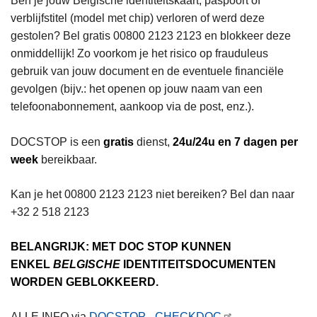
Ben je jouw Belgische identiteitskaart, paspoort of
verblijfstitel (model met chip) verloren of werd deze
gestolen? Bel gratis 00800 2123 2123 en blokkeer deze
onmiddellijk! Zo voorkom je het risico op frauduleus
gebruik van jouw document en de eventuele financiële
gevolgen (bijv.: het openen op jouw naam van een
telefoonabonnement, aankoop via de post, enz.).
DOCSTOP is een
gratis
dienst,
24u/24u en 7 dagen per
week
bereikbaar.
Kan je het 00800 2123 2123 niet bereiken? Bel dan naar
+32 2 518 2123
BELANGRIJK: MET DOC STOP KUNNEN
ENKEL
BELGISCHE
IDENTITEITSDOCUMENTEN
WORDEN GEBLOKKEERD.
ALLE INFO via
DOCSTOP - CHECKDOC