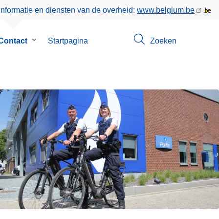
informatie en diensten van de overheid:
www.belgium.be
enu
Contact
Submenu
Startpagina
Zoeken
van
Contact