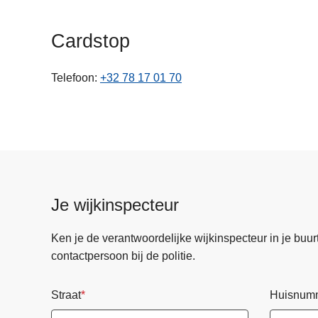
n
h
Cardstop
o
u
Telefoon
+32 78 17 01 70
d
g
a
a
n
Je wijkinspecteur
Ken je de verantwoordelijke wijkinspecteur in je buurt? 
contactpersoon bij de politie.
Straat
Huisnum