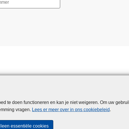
d te doen functioneren en kan je niet weigeren. Om uw gebrui
Disclaimer
Privacy
Cookies
Toegankelijkheid
temming vragen.
Lees er meer over in ons cookiebeleid
.
© 2026 Politie.be
lleen essentiële cookies