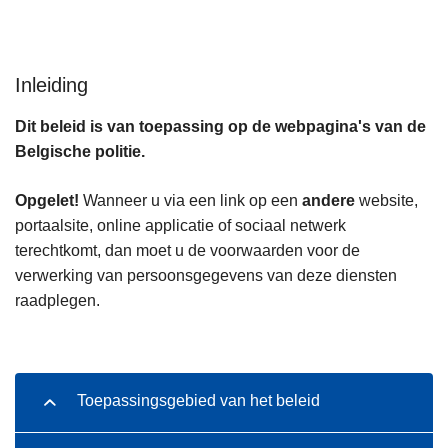
n
h
o
Inleiding
u
d
Dit beleid is van toepassing op de webpagina's van de
g
Belgische politie.
a
a
Opgelet!
Wanneer u via een link op een
andere
website,
n
portaalsite, online applicatie of sociaal netwerk
terechtkomt, dan moet u de voorwaarden voor de
verwerking van persoonsgegevens van deze diensten
raadplegen.
Toepassingsgebied van het beleid