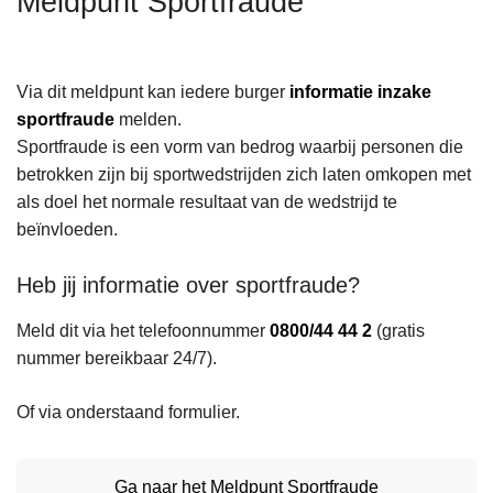
Meldpunt Sportfraude
n
h
o
Via dit meldpunt kan iedere burger
informatie inzake
u
sportfraude
melden.
d
Sportfraude is een vorm van bedrog waarbij personen die
g
betrokken zijn bij sportwedstrijden zich laten omkopen met
a
als doel het normale resultaat van de wedstrijd te
a
beïnvloeden.
n
Heb jij informatie over sportfraude?
Meld dit via het telefoonnummer
0800/44 44 2
(gratis
nummer bereikbaar 24/7).
Of via onderstaand formulier.
Ga naar het Meldpunt Sportfraude