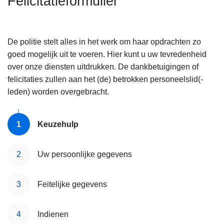
Felicitatieformulier
n
h
o
De politie stelt alles in het werk om haar opdrachten zo
u
goed mogelijk uit te voeren. Hier kunt u uw tevredenheid
d
over onze diensten uitdrukken. De dankbetuigingen of
g
felicitaties zullen aan het (de) betrokken personeelslid(-
a
leden) worden overgebracht.
a
n
Keuzehulp
Uw persoonlijke gegevens
Feitelijke gegevens
Indienen