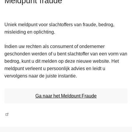
Meldpunt fraude
n
h
o
Uniek meldpunt voor slachtoffers van fraude, bedrog,
u
misleiding en oplichting.
d
g
Indien uw rechten als consument of ondernemer
a
geschonden werden of u bent slachtoffer van een vorm van
a
bedrog, kunt u dit melden op deze nieuwe website. Het
n
meldpunt verleent u persoonlijk advies en leidt u
vervolgens naar de juiste instantie.
Ga naar het Meldpunt Fraude