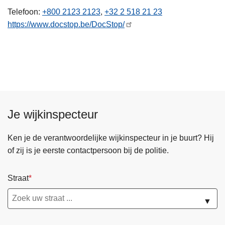
n
Telefoon
+800 2123 2123
+32 2 518 21 23
h
https://www.docstop.be/DocStop/
o
u
d
g
a
a
n
Je wijkinspecteur
Ken je de verantwoordelijke wijkinspecteur in je buurt? Hij
of zij is je eerste contactpersoon bij de politie.
Straat
▼