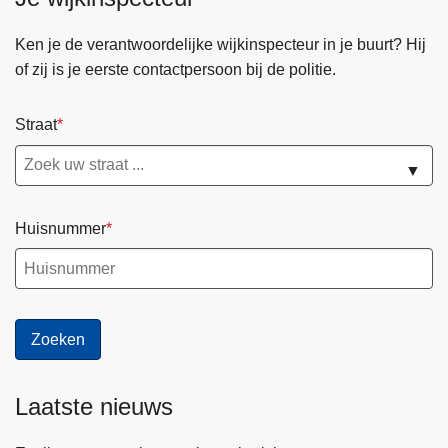
l
i
Ken je de verantwoordelijke wijkinspecteur in je buurt? Hij
t
of zij is je eerste contactpersoon bij de politie.
i
e
Straat
r
e
▼
g
l
Huisnummer
e
m
e
n
t
(
G
Laatste nieuws
.
A