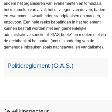
andere het organiseren van evenementen en tombola's,
het inzamelen van afval, het uitvliegen van duiven, baden
en zwemmen, lawaaihinder, standplaatsen op markten,
enzovoort. Een hele reeks bepalingen in het reglement
L
kunnen bestraft worden met een gemeentelijke
e
administratieve sanctie of "GAS-boete" en moeten niet via
e
de rechtbank of het parket (met uitzondering van de
s
gemengde inbreuken zoals nachtlawaai en vandalisme).
m
e
Politiereglement (G.A.S.)
e
r
o
v
e
r
P
o
Je wijkinspecteur