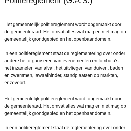
Politiereglement (G.A.S.)
n
h
o
Het gemeentelijk politiereglement wordt opgemaakt door
u
de gemeenteraad. Het omvat alles wat mag en niet mag op
d
gemeentelijk grondgebied en het openbaar domein.
g
a
In een politiereglement staat de reglementering over onder
a
andere het organiseren van evenementen en tombola's,
n
het inzamelen van afval, het uitvliegen van duiven, baden
en zwemmen, lawaaihinder, standplaatsen op markten,
enzovoort.
Het gemeentelijk politiereglement wordt opgemaakt door
de gemeenteraad. Het omvat alles wat mag en niet mag op
gemeentelijk grondgebied en het openbaar domein.
In een politiereglement staat de reglementering over onder