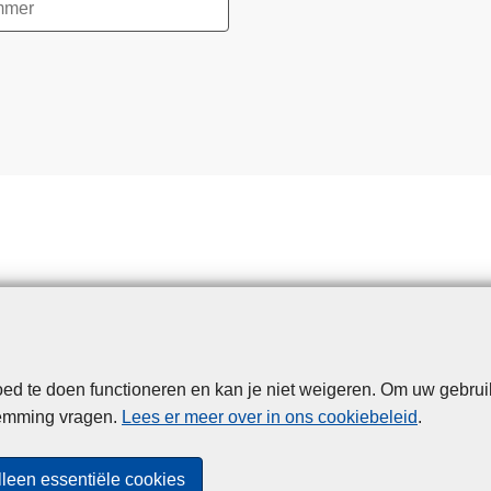
d te doen functioneren en kan je niet weigeren. Om uw gebrui
Disclaimer
Privacy
Cookies
Toegankelijkheid
temming vragen.
Lees er meer over in ons cookiebeleid
.
© 2026 Politie.be
lleen essentiële cookies