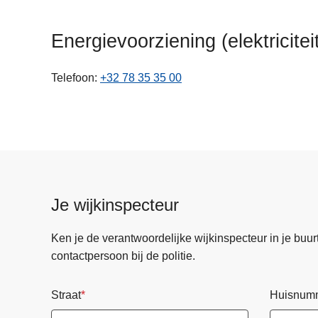
n
h
Energievoorziening (elektricite
o
u
Telefoon
+32 78 35 35 00
d
g
a
a
n
Je wijkinspecteur
Ken je de verantwoordelijke wijkinspecteur in je buurt? 
contactpersoon bij de politie.
Straat
Huisnum