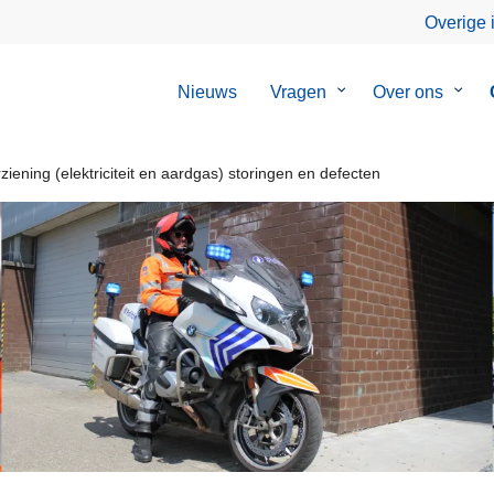
Overige 
Nieuws
Vragen
Submenu
Over ons
Subm
van
van
Vragen
Over
ons
iening (elektriciteit en aardgas) storingen en defecten