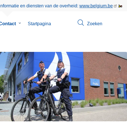
informatie en diensten van de overheid:
www.belgium.be
enu
Contact
Submenu
Startpagina
Zoeken
van
Contact