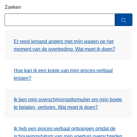
n
Zoeken
h
o
u
d
Er reed iemand anders met mijn wagen op het
g
moment van de overtreding. Wat moet ik doen?
a
a
n
Hoe kan ik een kopie van mijn proces-verbaal
krijgen?
Ik ben mijn overschrijvingsformulier om mijn boete
te betalen, verloren. Wat moet ik doen?
Ik heb een proces-verbaal ontvangen omdat de
schouwingsdatum van mijn voertuig overschreden