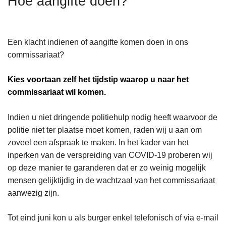
Hoe aangifte doen?
n
h
o
Een klacht indienen of aangifte komen doen in ons
u
commissariaat?
d
g
Kies voortaan zelf het tijdstip waarop u naar het
a
commissariaat wil komen.
a
n
Indien u niet dringende politiehulp nodig heeft waarvoor de
politie niet ter plaatse moet komen, raden wij u aan om
zoveel een afspraak te maken. In het kader van het
inperken van de verspreiding van COVID-19 proberen wij
op deze manier te garanderen dat er zo weinig mogelijk
mensen gelijktijdig in de wachtzaal van het commissariaat
aanwezig zijn.
Tot eind juni kon u als burger enkel telefonisch of via e-mail