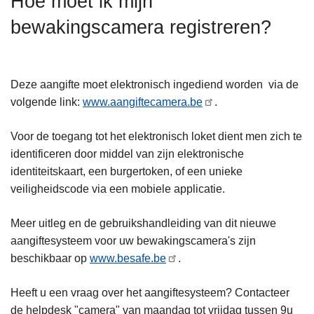
Hoe moet ik mijn
n
bewakingscamera registreren?
h
o
u
d
Deze aangifte moet elektronisch ingediend worden via de
g
volgende link:
www.aangiftecamera.be
.
a
a
Voor de toegang tot het elektronisch loket dient men zich te
n
identificeren door middel van zijn elektronische
identiteitskaart, een burgertoken, of een unieke
veiligheidscode via een mobiele applicatie.
Meer uitleg en de gebruikshandleiding van dit nieuwe
aangiftesysteem voor uw bewakingscamera's zijn
beschikbaar op
www.besafe.be
.
Heeft u een vraag over het aangiftesysteem? Contacteer
de helpdesk "camera" van maandag tot vrijdag tussen 9u