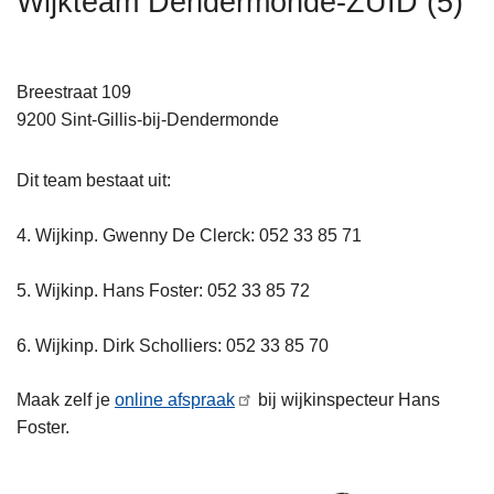
Wijkteam Dendermonde-ZUID (5)
n
h
o
Breestraat 109
u
9200
Sint-Gillis-bij-Dendermonde
d
g
Dit team bestaat uit:
a
a
4. Wijkinp. Gwenny De Clerck: 052 33 85 71
n
5. Wijkinp. Hans Foster: 052 33 85 72
6. Wijkinp. Dirk Scholliers: 052 33 85 70
Maak zelf je
online afspraak
bij wijkinspecteur Hans
Foster.