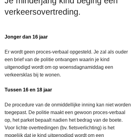
Je minderjarig kind beging een
n
verkeersovertreding.
h
o
u
d
Jonger dan 16 jaar
g
a
Er wordt geen proces-verbaal opgesteld. Je zal als ouder
a
een brief van de politie ontvangen waarin je kind
n
uitgenodigd wordt om op woensdagnamiddag een
verkeersklas bij te wonen.
Tussen 16 en 18 jaar
De procedure van de onmiddellijke inning kan niet worden
toegepast. De politie maakt een gewoon proces-verbaal
op, het parket bepaalt nadien het bedrag van de boete.
Voor lichte overtredingen (bv. fietsverlichting) is het
mogelijk dat je kind uitgenodigd wordt om een