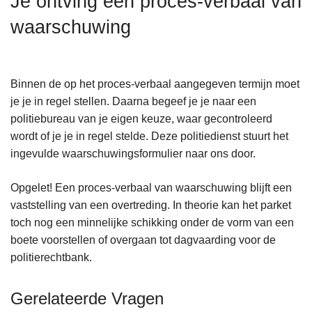
Je ontving een proces-verbaal van
n
waarschuwing
h
o
u
d
Binnen de op het proces-verbaal aangegeven termijn moet
g
je je in regel stellen. Daarna begeef je je naar een
a
politiebureau van je eigen keuze, waar gecontroleerd
a
wordt of je je in regel stelde. Deze politiedienst stuurt het
n
ingevulde waarschuwingsformulier naar ons door.
Opgelet! Een proces-verbaal van waarschuwing blijft een
vaststelling van een overtreding. In theorie kan het parket
toch nog een minnelijke schikking onder de vorm van een
boete voorstellen of overgaan tot dagvaarding voor de
politierechtbank.
Gerelateerde Vragen