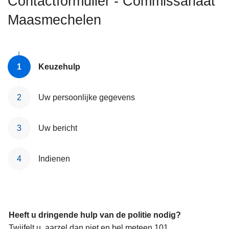
Contactformulier - Commissariaat
n
Maasmechelen
h
o
u
d
Keuzehulp
g
a
a
Uw persoonlijke gegevens
n
Uw bericht
Indienen
Heeft u dringende hulp van de politie nodig?
Twijfelt u, aarzel dan niet en bel meteen 101.