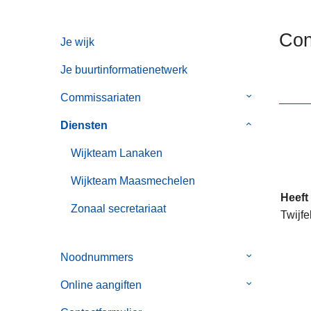
n
h
Con
Je wijk
o
u
Je buurtinformatienetwerk
d
g
Commissariaten
Submenu
a
van
Diensten
Submenu
a
Commissaria
van
n
Wijkteam Lanaken
Diensten
Wijkteam Maasmechelen
Heeft
Zonaal secretariaat
Twijfe
Noodnummers
Submenu
van
Online aangiften
Submenu
Noodnummer
van