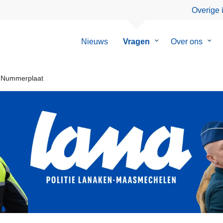
Overige 
Nieuws
Vragen
Submenu
Over ons
Sub
van
van
Vragen
Over
ons
Nummerplaat