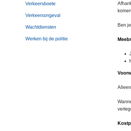
Afhank
Verkeersboete
komen
Verkeersongeval
Ben je
Wachtdiensten
Werken bij de politie
Meeb
Voor
Alleen
Wannee
verte
Kostp