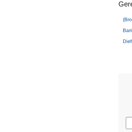
Ger
(Bro
Ban
Dief