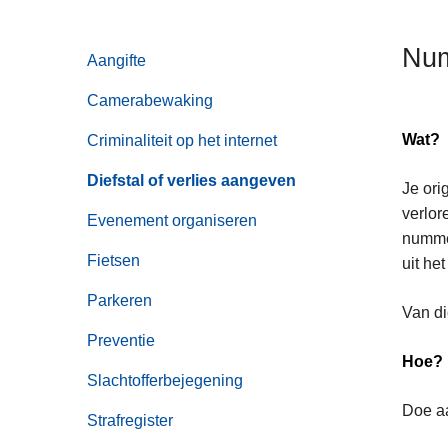
n
h
Num
Aangifte
o
u
Camerabewaking
d
g
Wat?
Criminaliteit op het internet
a
Diefstal of verlies aangeven
Je ori
a
verlor
n
Evenement organiseren
nummer
Fietsen
uit he
Parkeren
Van di
Preventie
Hoe?
Slachtofferbejegening
Doe aa
Strafregister