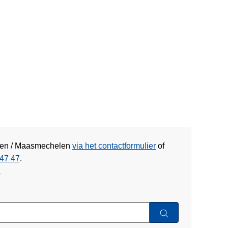
aken / Maasmechelen
via het contactformulier
of
47 47
.
w