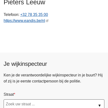
Pieters Leeuw
n
h
Telefoon
+32 78 35 35 00
o
https://www.eandis.be/nl
u
d
g
a
a
n
Je wijkinspecteur
Ken je de verantwoordelijke wijkinspecteur in je buurt? Hij
of zij is je eerste contactpersoon bij de politie.
Straat
▼