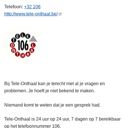
n
Telefoon
+32 106
h
http://www.tele-onthaal.be/
o
u
d
g
a
a
n
Bij Tele-Onthaal kan je terecht met al je vragen en
problemen. Je hoeft je niet bekend te maken.
Niemand komt te weten dat je een gesprek had.
Tele-Onthaal is 24 uur op 24 uur, 7 dagen op 7 bereikbaar
op het telefoonnummer 106.