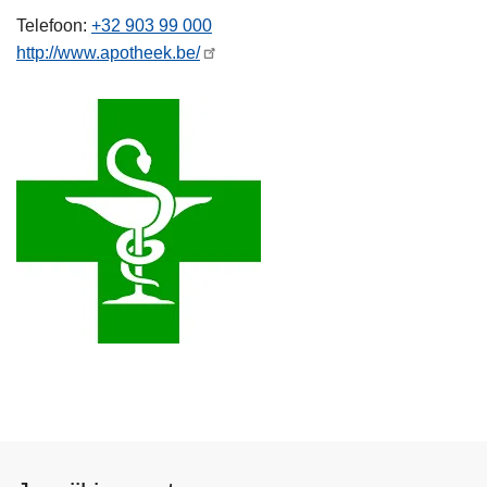
n
Telefoon
+32 903 99 000
h
http://www.apotheek.be/
o
u
d
g
a
a
n