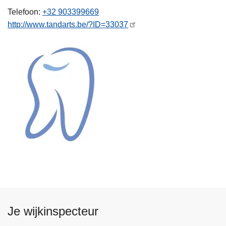
n
Telefoon
+32 903399669
h
http://www.tandarts.be/?ID=33037
o
u
d
g
a
a
n
Je wijkinspecteur