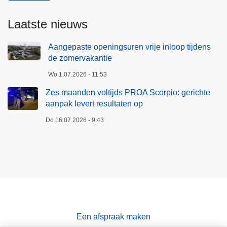
i
a
c
Laatste nieuws
n
h
t
t
Aangepaste openingsuren vrije inloop tijdens
i
e
de zomervakantie
e
a
Wo 1.07.2026 - 11:53
a
n
Zes maanden voltijds PROA Scorpio: gerichte
p
aanpak levert resultaten op
a
Do 16.07.2026 - 9:43
k
l
e
v
e
r
t
Een afspraak maken
r