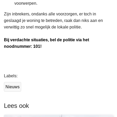
voorwerpen.
Zijn inbrekers, ondanks alle voorzorgen, er toch in
geslaagd je woning te betreden, raak dan niks aan en
verwittig zo snel mogelijk de lokale politie.
Bij verdachte situaties, bel de politie via het
noodnummer: 101!
L
Labels
e
e
Nieuws
s
m
e
Lees ook
e
r