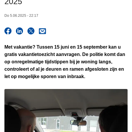
2025
n
h
Do 5.06.2025 - 22:17
o
u
d
g
Met vakantie? Tussen 15 juni en 15 september kan u
a
gratis vakantietoezicht aanvragen. De politie komt dan
a
op onregelmatige tijdstippen bij je woning langs,
n
controleert of al je deuren en ramen afgesloten zijn en
let op mogelijke sporen van inbraak.