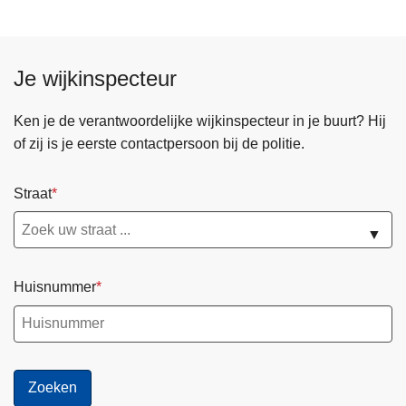
j
p
d
t
s
i
P
Je wijkinspecteur
j
R
d
O
Ken je de verantwoordelijke wijkinspecteur in je buurt? Hij
e
A
of zij is je eerste contactpersoon bij de politie.
n
S
s
c
Straat
d
o
e
r
▼
z
p
o
i
Huisnummer
m
o
e
:
r
g
v
e
a
r
k