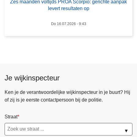
Zes maanden voltijds PROA Scorpio: gerichte aanpak
j
n
levert resultaten op
e
v
i
o
Do 16.07.2026 - 9:43
n
l
l
t
o
i
o
j
p
d
t
s
i
P
Je wijkinspecteur
j
R
d
O
Ken je de verantwoordelijke wijkinspecteur in je buurt? Hij
e
A
of zij is je eerste contactpersoon bij de politie.
n
S
s
c
Straat
d
o
e
r
▼
z
p