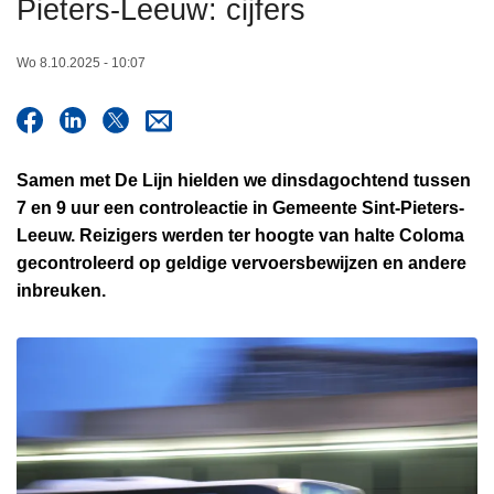
Pieters-Leeuw: cijfers
n
h
Wo 8.10.2025 - 10:07
o
u
d
g
Samen met De Lijn hielden we dinsdagochtend tussen
a
7 en 9 uur een controleactie in Gemeente Sint-Pieters-
a
Leeuw. Reizigers werden ter hoogte van halte Coloma
n
gecontroleerd op geldige vervoersbewijzen en andere
inbreuken.