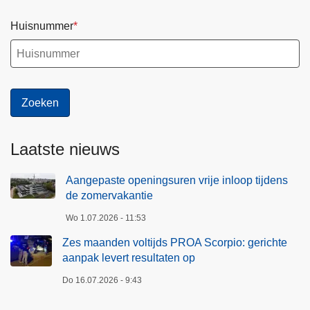
o
i
Huisnummer
m
o
e
:
r
g
v
e
a
r
k
i
a
c
Laatste nieuws
n
h
t
t
Aangepaste openingsuren vrije inloop tijdens
i
e
de zomervakantie
e
a
Wo 1.07.2026 - 11:53
a
n
Zes maanden voltijds PROA Scorpio: gerichte
p
aanpak levert resultaten op
a
Do 16.07.2026 - 9:43
k
l