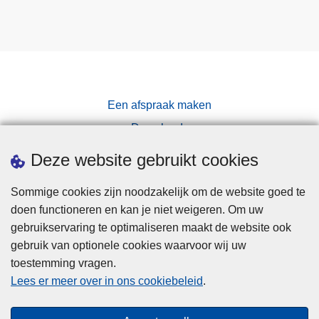
e
v
e
r
t
Een afspraak maken
r
e
Downloads
s
Pers
Deze website gebruikt cookies
u
l
Sommige cookies zijn noodzakelijk om de website goed te
t
doen functioneren en kan je niet weigeren. Om uw
a
gebruikservaring te optimaliseren maakt de website ook
t
gebruik van optionele cookies waarvoor wij uw
e
toestemming vragen.
n
Disclaimer
Lees er meer over in ons cookiebeleid
.
o
Privacy
p
Cookies