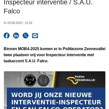
Inspecteur interventie / S.A.U.
n
h
Falco
o
u
Vr 26.09.2025 - 12:32
d
g
a
a
Binnen MOB4-2025 komen er in Politiezone Zennevallei
n
twee plaatsen vrij voor Inspecteur interventie met
taakaccent S.A.U. Falco.