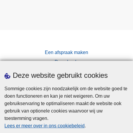
k
l
e
v
e
r
t
Een afspraak maken
r
e
Downloads
s
Pers
Deze website gebruikt cookies
u
l
Sommige cookies zijn noodzakelijk om de website goed te
t
doen functioneren en kan je niet weigeren. Om uw
a
gebruikservaring te optimaliseren maakt de website ook
t
gebruik van optionele cookies waarvoor wij uw
e
toestemming vragen.
n
Disclaimer
Lees er meer over in ons cookiebeleid
.
o
Privacy