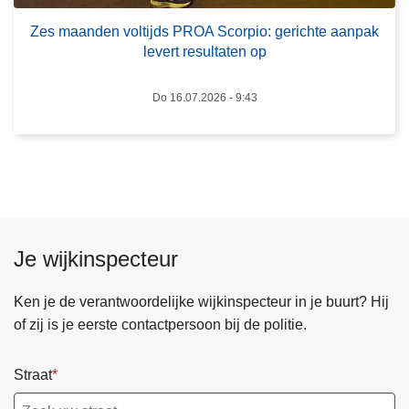
i
e
Zes maanden voltijds PROA Scorpio: gerichte aanpak
j
n
levert resultaten op
e
v
i
o
Do 16.07.2026 - 9:43
n
l
l
t
o
i
o
j
p
d
t
s
i
P
Je wijkinspecteur
j
R
d
O
Ken je de verantwoordelijke wijkinspecteur in je buurt? Hij
e
A
of zij is je eerste contactpersoon bij de politie.
n
S
s
c
Straat
d
o
e
r