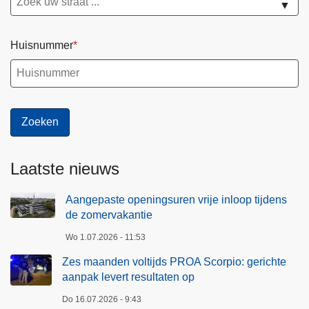
▼
z
p
o
i
Huisnummer
m
o
e
:
r
g
v
e
a
r
k
i
a
c
Laatste nieuws
n
h
t
t
Aangepaste openingsuren vrije inloop tijdens
i
e
de zomervakantie
e
a
Wo 1.07.2026 - 11:53
a
n
Zes maanden voltijds PROA Scorpio: gerichte
p
aanpak levert resultaten op
a
Do 16.07.2026 - 9:43