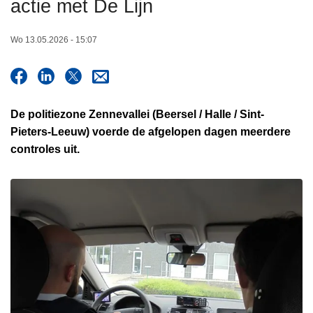
actie met De Lijn
n
h
Wo 13.05.2026 - 15:07
o
u
d
g
De politiezone Zennevallei (Beersel / Halle / Sint-
a
Pieters-Leeuw) voerde de afgelopen dagen meerdere
a
controles uit.
n