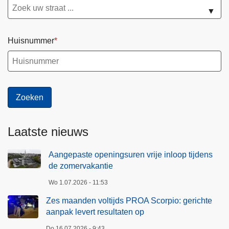
e
r
▼
z
p
o
i
Huisnummer
m
o
e
:
r
g
v
e
a
r
k
i
a
c
Laatste nieuws
n
h
t
t
Aangepaste openingsuren vrije inloop tijdens
i
e
de zomervakantie
e
a
Wo 1.07.2026 - 11:53
a
n
Zes maanden voltijds PROA Scorpio: gerichte
p
aanpak levert resultaten op
a
Do 16.07.2026 - 9:43