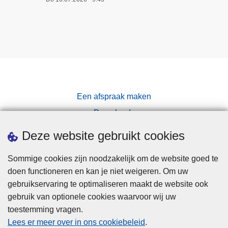
k
l
e
v
e
r
t
Een afspraak maken
r
e
Downloads
s
Pers
Deze website gebruikt cookies
u
l
Sommige cookies zijn noodzakelijk om de website goed te
t
doen functioneren en kan je niet weigeren. Om uw
a
gebruikservaring te optimaliseren maakt de website ook
t
gebruik van optionele cookies waarvoor wij uw
e
toestemming vragen.
n
Disclaimer
Lees er meer over in ons cookiebeleid
.
o
Privacy