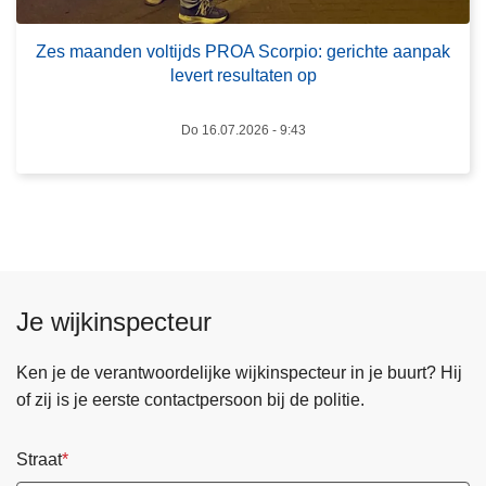
r
d
i
e
Zes maanden voltijds PROA Scorpio: gerichte aanpak
j
n
levert resultaten op
e
v
i
o
Do 16.07.2026 - 9:43
n
l
l
t
o
i
o
j
p
d
t
s
i
P
Je wijkinspecteur
j
R
d
O
Ken je de verantwoordelijke wijkinspecteur in je buurt? Hij
e
A
of zij is je eerste contactpersoon bij de politie.
n
S
s
c
Straat
d
o