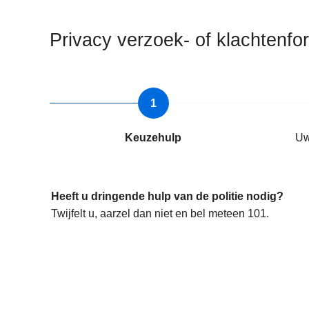
n
h
Privacy verzoek- of klachtenfo
o
u
d
g
a
a
Keuzehulp
Uw
n
Heeft u dringende hulp van de politie nodig?
Twijfelt u, aarzel dan niet en bel meteen 101.