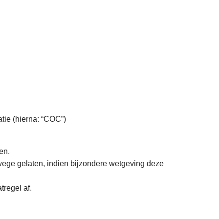
atie (hierna: “COC”)
en.
rwege gelaten, indien bijzondere wetgeving deze
regel af.