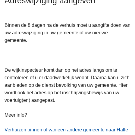
Adreswijziging aangeven
n
h
o
Binnen de 8 dagen na de verhuis moet u aangifte doen van
u
uw adreswijziging in uw gemeente of uw nieuwe
d
gemeente.
g
a
a
n
De wijkinspecteur komt dan op het adres langs om te
controleren of u er daadwerkelijk woont. Daarna kan u zich
aanbieden op de dienst bevolking van uw gemeente. Hier
wordt ook het adres op het inschrijvingsbewijs van uw
voertuig(en) aangepast.
Meer info?
Verhuizen binnen of van een andere gemeente naar Halle