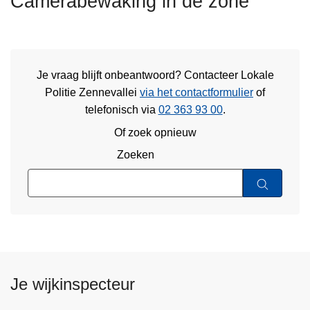
Camerabewaking in de zone
n
h
o
u
Je vraag blijft onbeantwoord? Contacteer Lokale
d
Politie Zennevallei
via het contactformulier
of
g
telefonisch via
02 363 93 00
.
a
a
Of zoek opnieuw
n
Zoeken
Je wijkinspecteur