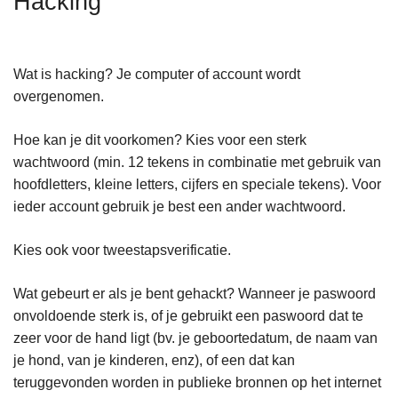
Hacking
n
h
o
Wat is hacking? Je computer of account wordt
u
overgenomen.
d
g
Hoe kan je dit voorkomen? Kies voor een sterk
a
wachtwoord (min. 12 tekens in combinatie met gebruik van
a
hoofdletters, kleine letters, cijfers en speciale tekens). Voor
n
ieder account gebruik je best een ander wachtwoord.
Kies ook voor tweestapsverificatie.
Wat gebeurt er als je bent gehackt? Wanneer je paswoord
onvoldoende sterk is, of je gebruikt een paswoord dat te
zeer voor de hand ligt (bv. je geboortedatum, de naam van
je hond, van je kinderen, enz), of een dat kan
teruggevonden worden in publieke bronnen op het internet