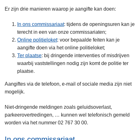
n
Er zijn drie manieren waarop je aangifte kan doen:
h
o
In ons commissariaat
: tijdens de openingsuren kan je
u
terecht in een van onze commissariaten;
d
Online politieloket
: voor bepaalde feiten kan je
g
aangifte doen via het online politieloket;
a
Ter plaatse
: bij dringende interventies of misdrijven
a
waarbij vaststellingen nodig zijn komt de politie ter
n
plaatse.
Aangiftes via de telefoon, e-mail of sociale media zijn niet
mogelijk.
Niet-dringende meldingen zoals geluidsoverlast,
parkeerovertredingen, … kunnen wel telefonisch gemeld
worden via het nummer 02 767 30 00.
In ons commissariaat