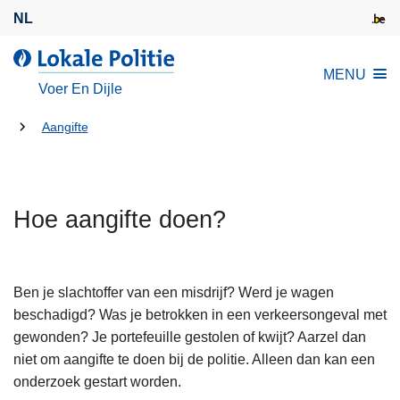
O
NL
v
e
d
MENU
r
e
Voer En Dijle
s
L
l
U
o
Aangifte
a
k
bent
a
a
hier:
n
l
e
Hoe aangifte doen?
e
n
P
n
o
a
l
Ben je slachtoffer van een misdrijf? Werd je wagen
a
i
beschadigd? Was je betrokken in een verkeersongeval met
r
t
gewonden? Je portefeuille gestolen of kwijt? Aarzel dan
d
i
niet om aangifte te doen bij de politie. Alleen dan kan een
e
e
onderzoek gestart worden.
i