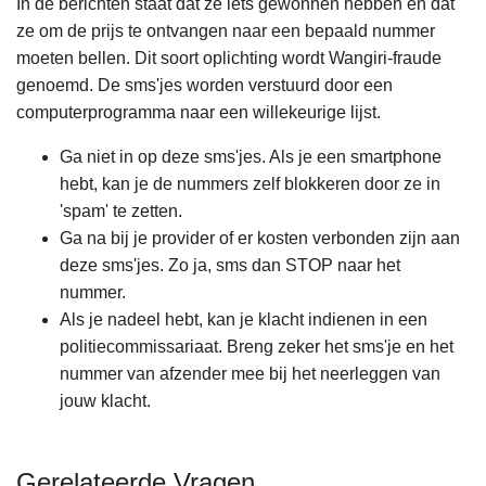
In de berichten staat dat ze iets gewonnen hebben en dat
n
ze om de prijs te ontvangen naar een bepaald nummer
h
moeten bellen. Dit soort oplichting wordt Wangiri-fraude
o
genoemd. De sms'jes worden verstuurd door een
u
computerprogramma naar een willekeurige lijst.
d
g
Ga niet in op deze sms'jes. Als je een smartphone
a
hebt, kan je de nummers zelf blokkeren door ze in
a
'spam' te zetten.
n
Ga na bij je provider of er kosten verbonden zijn aan
deze sms'jes. Zo ja, sms dan STOP naar het
nummer.
Als je nadeel hebt, kan je klacht indienen in een
politiecommissariaat. Breng zeker het sms'je en het
nummer van afzender mee bij het neerleggen van
jouw klacht.
Gerelateerde Vragen