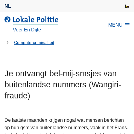
O
NL
v
e
d
MENU
r
e
Voer En Dijle
s
L
l
U
o
Computercriminaliteit
a
k
bent
a
a
hier:
n
l
e
Je ontvangt bel-mij-smsjes van
e
n
P
buitenlandse nummers (Wangiri-
n
o
a
fraude)
l
a
i
r
t
d
i
De laatste maanden krijgen nogal wat mensen berichten
e
e
op hun gsm van buitenlandse nummers, vaak in het Frans.
i