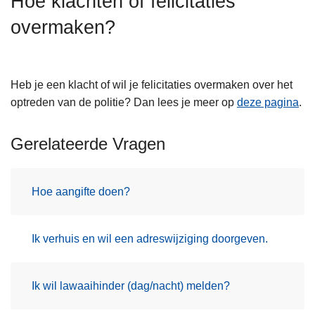
Hoe klachten of felicitaties
n
overmaken?
h
o
u
d
Heb je een klacht of wil je felicitaties overmaken over het
g
optreden van de politie? Dan lees je meer op
deze pagina
.
a
a
Gerelateerde Vragen
n
Hoe aangifte doen?
Ik verhuis en wil een adreswijziging doorgeven.
Ik wil lawaaihinder (dag/nacht) melden?