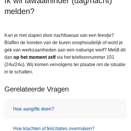
Ik wil lawaaihinder (dag/nacht)
n
melden?
h
o
u
d
Kan je niet slapen door nachtlawaai van een feestje?
g
Blaffen de honden van de buren onophoudelijk of word je
a
gek van werkzaamheden aan een naburige werf? Meldt dit
a
dan
op het moment zelf
via het telefoonnummer 101
n
(24u/24u). Wij komen vervolgens ter plaatse om de situatie
in te schatten.
Gerelateerde Vragen
Hoe aangifte doen?
Hoe klachten of felicitaties overmaken?