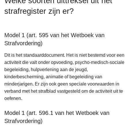
Welke soorten uittreksel uit het
n
strafregister zijn er?
h
o
u
d
Model 1 (art. 595 van het Wetboek van
g
Strafvordering)
a
a
Dit is het standaarddocument. Het is niet bestemd voor een
n
activiteit die valt onder opvoeding, psycho-medisch-sociale
begeleiding, hulpverlening aan de jeugd,
kinderbescherming, animatie of begeleiding van
minderjarigen. Er zijn ook geen speciale voorwaarden in
verband met het strafblad vastgesteld om de activiteit uit te
oefenen.
Model 1 (art. 596.1 van het Wetboek van
Strafvordering)