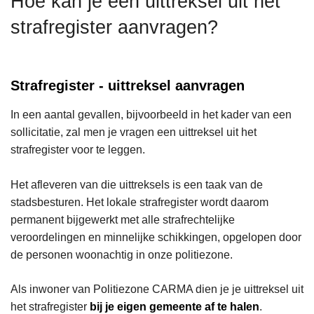
Hoe kan je een uittreksel uit het
n
strafregister aanvragen?
h
o
u
d
Strafregister - uittreksel aanvragen
g
In een aantal gevallen, bijvoorbeeld in het kader van een
a
sollicitatie, zal men je vragen een uittreksel uit het
a
strafregister voor te leggen.
n
Het afleveren van die uittreksels is een taak van de
stadsbesturen. Het lokale strafregister wordt daarom
permanent bijgewerkt met alle strafrechtelijke
veroordelingen en minnelijke schikkingen, opgelopen door
de personen woonachtig in onze politiezone.
Als inwoner van Politiezone CARMA dien je je uittreksel uit
het strafregister
bij je eigen gemeente af te halen
.