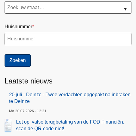
O
e
▼
O
n
S
t
Huisnummer
T
e
W
D
E
e
S
i
T
n
"
z
e
Laatste nieuws
20 juli - Deinze - Twee verdachten opgepakt na inbraken
te Deinze
Ma 20.07.2026 - 13:21
Let op: valse terugbetaling van de FOD Financiën,
scan de QR-code niet!