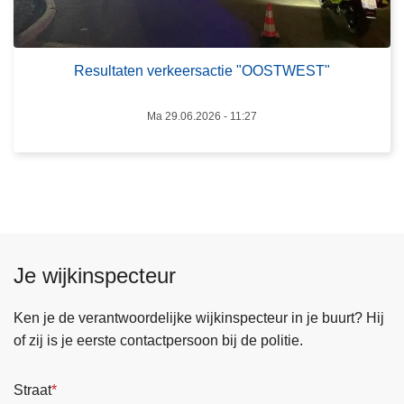
a
e
t
n
e
o
Resultaten verkeersactie "OOSTWEST"
n
p
v
g
Ma 29.06.2026 - 11:27
e
e
r
p
k
a
e
k
e
t
r
n
s
a
Je wijkinspecteur
a
i
c
n
Ken je de verantwoordelijke wijkinspecteur in je buurt? Hij
t
b
of zij is je eerste contactpersoon bij de politie.
i
r
e
a
Straat
"
k