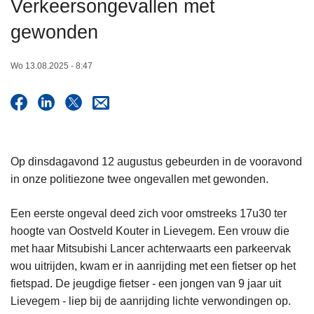
Verkeersongevallen met
n
h
gewonden
o
u
Wo 13.08.2025 - 8:47
d
g
a
a
n
Op dinsdagavond 12 augustus gebeurden in de vooravond
in onze politiezone twee ongevallen met gewonden.
Een eerste ongeval deed zich voor omstreeks 17u30 ter
hoogte van Oostveld Kouter in Lievegem. Een vrouw die
met haar Mitsubishi Lancer achterwaarts een parkeervak
wou uitrijden, kwam er in aanrijding met een fietser op het
fietspad. De jeugdige fietser - een jongen van 9 jaar uit
Lievegem - liep bij de aanrijding lichte verwondingen op.