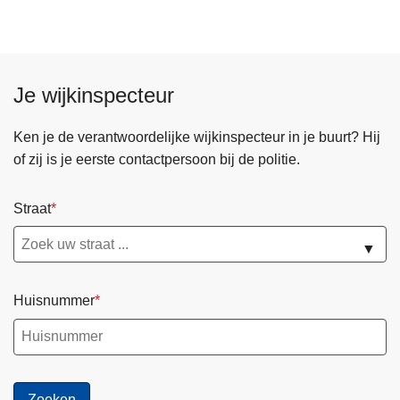
e
k
e
t
r
n
s
a
Je wijkinspecteur
a
i
c
n
Ken je de verantwoordelijke wijkinspecteur in je buurt? Hij
t
b
of zij is je eerste contactpersoon bij de politie.
i
r
e
a
Straat
"
k
O
e
▼
O
n
S
t
Huisnummer
T
e
W
D
E
e
S
i
T
n