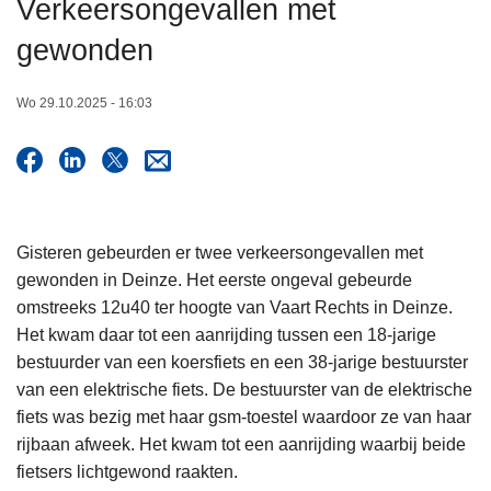
Verkeersongevallen met
n
h
gewonden
o
u
Wo 29.10.2025 - 16:03
d
g
a
a
n
Gisteren gebeurden er twee verkeersongevallen met
gewonden in Deinze. Het eerste ongeval gebeurde
omstreeks 12u40 ter hoogte van Vaart Rechts in Deinze.
Het kwam daar tot een aanrijding tussen een 18-jarige
bestuurder van een koersfiets en een 38-jarige bestuurster
van een elektrische fiets. De bestuurster van de elektrische
fiets was bezig met haar gsm-toestel waardoor ze van haar
rijbaan afweek. Het kwam tot een aanrijding waarbij beide
fietsers lichtgewond raakten.