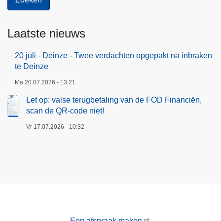
"
z
e
Laatste nieuws
20 juli - Deinze - Twee verdachten opgepakt na inbraken
te Deinze
Ma 20.07.2026 - 13:21
Let op: valse terugbetaling van de FOD Financiën,
scan de QR-code niet!
Vr 17.07.2026 - 10:32
Een afspraak maken