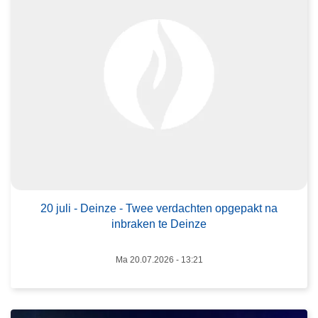
e
r
2
0
j
u
l
i
-
D
L
e
e
i
20 juli - Deinze - Twee verdachten opgepakt na
e
inbraken te Deinze
n
s
z
m
Ma 20.07.2026 - 13:21
e
e
-
e
T
r
w