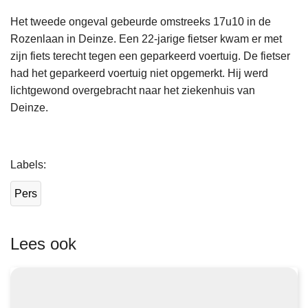
Het tweede ongeval gebeurde omstreeks 17u10 in de
Rozenlaan in Deinze. Een 22-jarige fietser kwam er met
zijn fiets terecht tegen een geparkeerd voertuig. De fietser
had het geparkeerd voertuig niet opgemerkt. Hij werd
lichtgewond overgebracht naar het ziekenhuis van
Deinze.
L
Labels
e
e
Pers
s
m
e
Lees ook
e
r
o
v