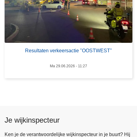
s
a
u
c
l
h
t
t
a
e
t
n
e
o
Resultaten verkeersactie "OOSTWEST"
n
p
v
g
Ma 29.06.2026 - 11:27
e
e
r
p
k
a
e
k
e
t
r
n
s
a
Je wijkinspecteur
a
i
c
n
Ken je de verantwoordelijke wijkinspecteur in je buurt? Hij