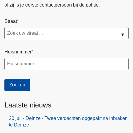
t
b
of zij is je eerste contactpersoon bij de politie.
i
r
e
a
Straat
"
k
O
e
▼
O
n
S
t
Huisnummer
T
e
W
D
E
e
S
i
T
n
"
z
e
Laatste nieuws
20 juli - Deinze - Twee verdachten opgepakt na inbraken
te Deinze