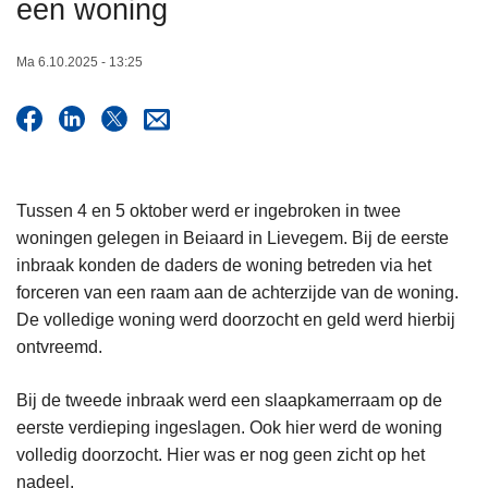
een woning
n
h
Ma 6.10.2025 - 13:25
o
u
d
g
a
a
Tussen 4 en 5 oktober werd er ingebroken in twee
n
woningen gelegen in Beiaard in Lievegem. Bij de eerste
inbraak konden de daders de woning betreden via het
forceren van een raam aan de achterzijde van de woning.
De volledige woning werd doorzocht en geld werd hierbij
ontvreemd.
Bij de tweede inbraak werd een slaapkamerraam op de
eerste verdieping ingeslagen. Ook hier werd de woning
volledig doorzocht. Hier was er nog geen zicht op het
nadeel.