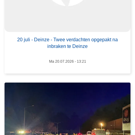
l
i
-
D
L
e
e
i
20 juli - Deinze - Twee verdachten opgepakt na
e
inbraken te Deinze
n
s
z
m
Ma 20.07.2026 - 13:21
e
e
-
e
T
r
w
o
e
v
e
e
v
r
e
R
r
e
d