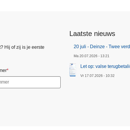
r
w
e
r
Laatste nieuws
k
e
20 juli - Deinze - Twee ve
Hij of zij is je eerste
n
Ma 20.07.2026 - 13:21
o
p
Let op: valse terugbeta
mer
e
Vr 17.07.2026 - 10:32
n
v
u
u
r
i
n
O