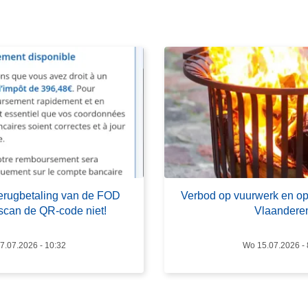
e
e
r
o
v
e
r
V
e
r
b
 terugbetaling van de FOD
Verbod op vuurwerk en op
o
scan de QR-code niet!
Vlaandere
d
o
7.07.2026 - 10:32
Wo 15.07.2026 - 
p
v
u
u