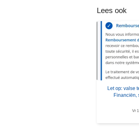
e
Lees ook
e
r
o
v
e
r
L
e
t
o
Let op: valse
p
Financiën, 
:
v
Vr 1
a
l
s
e