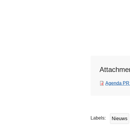
Attachme
Agenda P
L
e
e
Labels
Nieuws
s
m