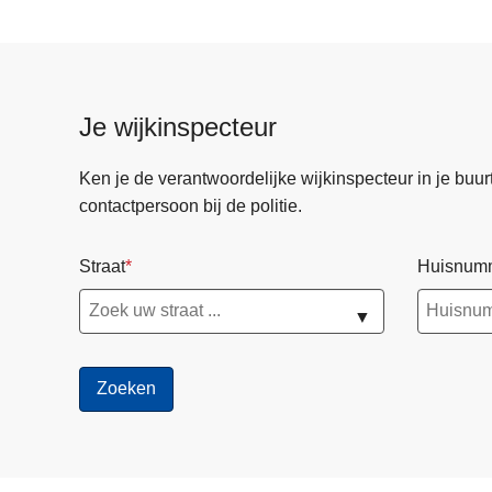
t
e
r
u
Je wijkinspecteur
g
b
Ken je de verantwoordelijke wijkinspecteur in je buurt? 
e
contactpersoon bij de politie.
t
a
Straat
Huisnum
l
i
▼
n
g
v
a
n
d
e