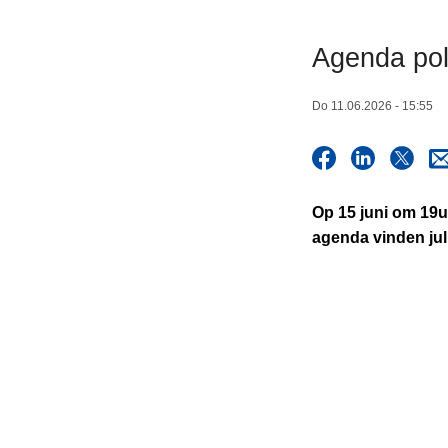
n
h
Agenda poli
o
u
Do 11.06.2026 - 15:55
d
g
a
a
Op 15 juni om 19u
n
agenda vinden jul