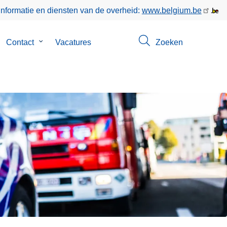
informatie en diensten van de overheid:
www.belgium.be
bmenu
Contact
Submenu
Vacatures
Zoeken
n
van
er
Contact
s