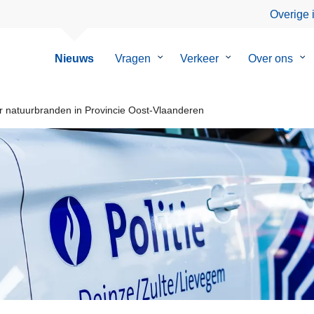
Overige 
Nieuws
Vragen
Submenu
Verkeer
Submenu
Over ons
Su
van
van
va
Vragen
Verkeer
Ov
on
natuurbranden in Provincie Oost-Vlaanderen