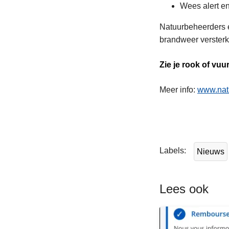
Wees alert en
Natuurbeheerders e
brandweer versterk
Zie je rook of vuu
Meer info:
www.nat
L
e
e
Labels
Nieuws
s
m
e
Lees ook
e
r
o