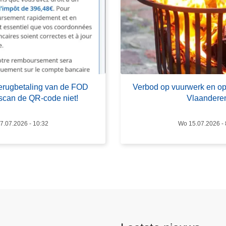
v
e
r
V
e
r
b
 terugbetaling van de FOD
Verbod op vuurwerk en op
o
scan de QR-code niet!
Vlaandere
d
o
7.07.2026 - 10:32
Wo 15.07.2026 - 
p
v
u
u
r
w
e
r