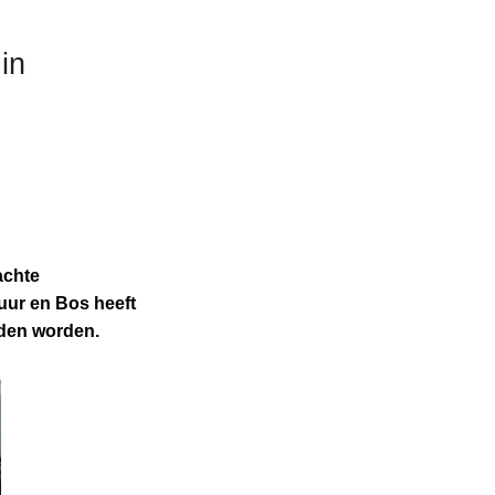
in
achte
uur en Bos heeft
eden worden.