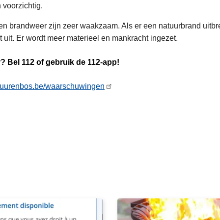
 voorzichtig.
n brandweer zijn zeer waakzaam. Als er een natuurbrand uitbre
t uit. Er wordt meer materieel en mankracht ingezet.
r? Bel 112 of gebruik de 112-app!
uurenbos.be/waarschuwingen
L
e
e
s
m
e
e
r
o