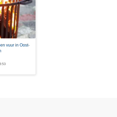
en vuur in Oost-
n
8:53