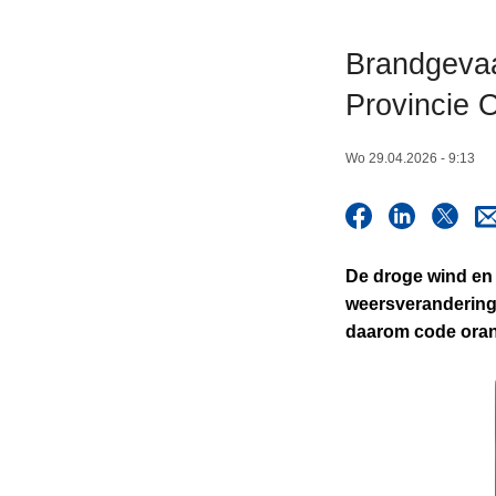
n
h
Brandgeva
o
Provincie 
u
d
g
Wo 29.04.2026 - 9:13
a
a
n
De droge wind en 
weersverandering 
daarom code oran