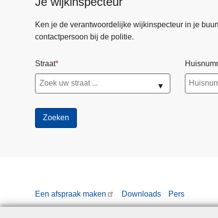
Je wijkinspecteur
g
b
Ken je de verantwoordelijke wijkinspecteur in je buurt? 
e
contactpersoon bij de politie.
t
a
Straat
Huisnum
l
i
▼
n
g
v
a
n
d
e
F
O
Een afspraak maken
Downloads
Pers
D
F