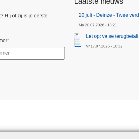
Laatste nieuws
k
e
20 juli - Deinze - Twee ve
Hij of zij is je eerste
n
Ma 20.07.2026 - 13:21
o
p
Let op: valse terugbeta
mer
e
Vr 17.07.2026 - 10:32
n
v
u
u
r
i
n
O
o
s
t
-