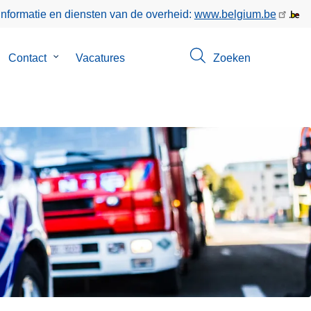
informatie en diensten van de overheid:
www.belgium.be
bmenu
Contact
Submenu
Vacatures
Zoeken
n
van
er
Contact
s