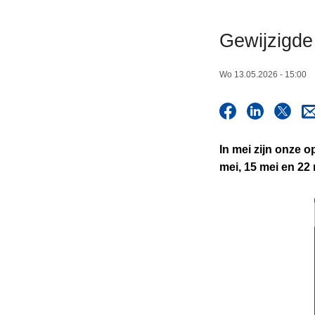
n
h
Gewijzigde
o
u
Wo 13.05.2026 - 15:00
d
g
a
a
In mei zijn onze 
n
mei, 15 mei en 22 