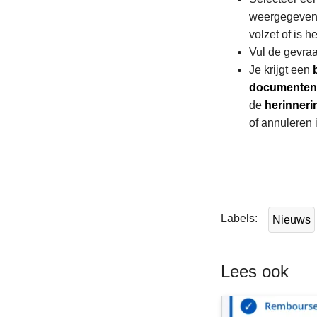
weergegeven. 
volzet of is 
Vul de gevr
Je krijgt een
documenten 
de
herinneri
of annuleren 
L
e
e
Labels
Nieuws
s
m
e
Lees ook
e
r
o