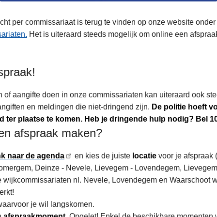
icht per commissariaat is terug te vinden op onze website onde
ariaten.
Het is uiteraard steeds mogelijk om online een afspra
spraak!
n of aangifte doen in onze commissariaten kan uiteraard ook st
ngiften en meldingen die niet-dringend zijn.
De politie hoeft 
d ter plaatse te komen. Heb je dringende hulp nodig? Bel 1
een afspraak maken?
ink naar de agenda
en kies de juiste
locatie
voor je afspraak 
omergem, Deinze - Nevele, Lievegem - Lovendegem, Lievegem 
de wijkcommissariaten nl. Nevele, Lovendegem en Waarschoot w
rkt!
waarvoor je wil langskomen.
n
afspraakmoment
. Opgelet! Enkel de beschikbare momenten