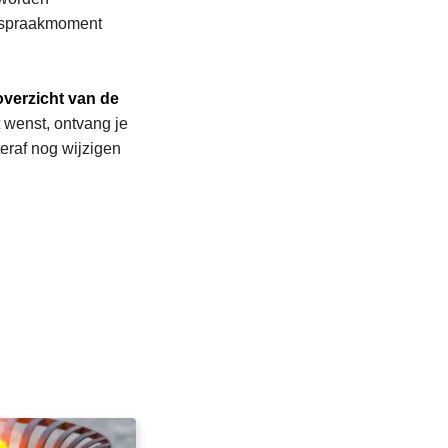
afspraakmoment
overzicht van de
t wenst, ontvang je
teraf nog wijzigen