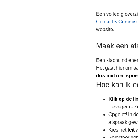
Een volledig overz
Contact < Commiss
website.
Maak een af
Een klacht indiene
Het gaat hier om aa
dus niet met spoe
Hoe kan ik 
Klik op de l
Lievegem - Z
Opgelet! In 
afspraak gewe
Kies het
feit
Selecteer ee