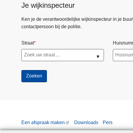
Je wijkinspecteur
g
b
Ken je de verantwoordelijke wijkinspecteur in je buurt? 
e
contactpersoon bij de politie.
t
a
Straat
Huisnum
l
i
▼
n
g
v
a
n
d
e
F
O
Een afspraak maken
Downloads
Pers
D