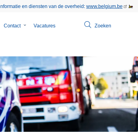
informatie en diensten van de overheid:
www.belgium.be
bmenu
Contact
Submenu
Vacatures
Zoeken
n
van
er
Contact
s