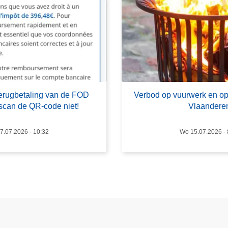
v
e
r
V
e
r
b
 terugbetaling van de FOD
Verbod op vuurwerk en op
o
scan de QR-code niet!
Vlaandere
d
o
7.07.2026 - 10:32
Wo 15.07.2026 - 
p
v
u
u
r
w
e
r