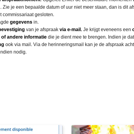
Zie je een bepaalde datum of uur niet meer staan, dan is dit 
het commissariaat gesloten.
aagde
gegevens
in.
bevestiging
van je afspraak
via e-mail.
Je krijgt eveneens een
of andere informatie
die je dient mee te brengen. Indien je da
ng
ook via mail. Via de herinneringsmail kan je de afspraak ach
indien nodig.
L
e
e
s
m
e
e
r
o