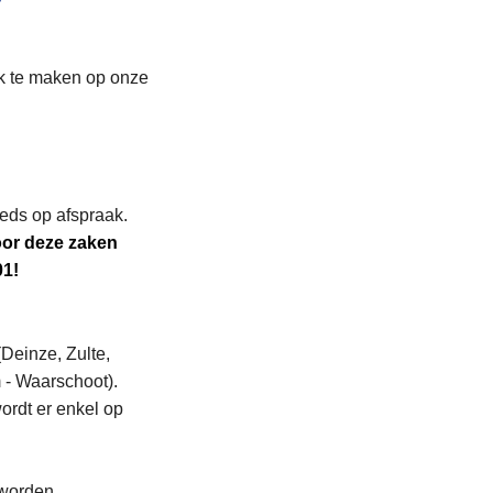
r
ak te maken op onze
eeds op afspraak.
voor deze zaken
01!
(Deinze, Zulte,
- Waarschoot).
ordt er enkel op
 worden