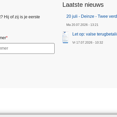
Laatste nieuws
k
e
20 juli - Deinze - Twee ve
Hij of zij is je eerste
n
Ma 20.07.2026 - 13:21
o
p
Let op: valse terugbeta
mer
e
Vr 17.07.2026 - 10:32
n
v
u
u
r
i
n
O
o
s
t