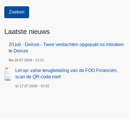
l
a
a
n
Laatste nieuws
d
e
20 juli - Deinze - Twee verdachten opgepakt na inbraken
r
te Deinze
e
n
Ma 20.07.2026 - 13:21
Let op: valse terugbetaling van de FOD Financiën,
scan de QR-code niet!
Vr 17.07.2026 - 10:32