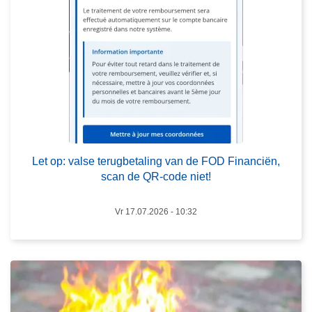
v
a
l
s
e
t
e
r
L
u
e
g
Let op: valse terugbetaling van de FOD Financiën,
e
b
scan de QR-code niet!
s
e
m
t
Vr 17.07.2026 - 10:32
e
a
e
l
r
i
o
n
v
g