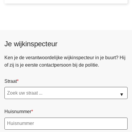
e
s
n
c
o
a
p
n
e
d
n
e
Je wijkinspecteur
v
Q
u
R
Ken je de verantwoordelijke wijkinspecteur in je buurt? Hij
u
-
of zij is je eerste contactpersoon bij de politie.
r
c
i
o
Straat
n
d
O
e
▼
o
n
s
i
Huisnummer
t
e
-
t
V
!