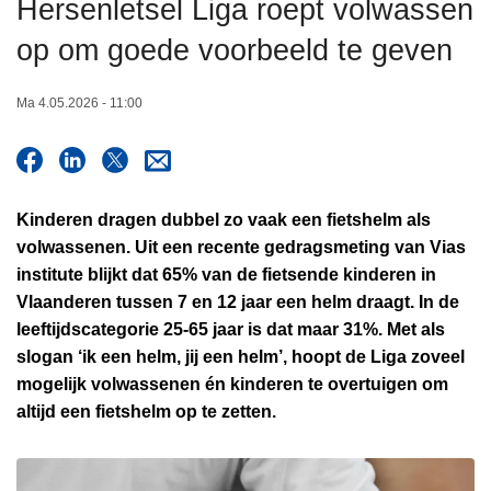
Hersenletsel Liga roept volwassen
n
h
op om goede voorbeeld te geven
o
u
Ma 4.05.2026 - 11:00
d
g
a
a
Kinderen dragen dubbel zo vaak een fietshelm als
n
volwassenen. Uit een recente gedragsmeting van Vias
institute blijkt dat 65% van de fietsende kinderen in
Vlaanderen tussen 7 en 12 jaar een helm draagt. In de
leeftijdscategorie 25-65 jaar is dat maar 31%. Met als
slogan ‘ik een helm, jij een helm’, hoopt de Liga zoveel
mogelijk volwassenen én kinderen te overtuigen om
altijd een fietshelm op te zetten.