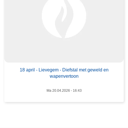
a
1
c
8
t
a
i
p
e
r
"
i
O
l
O
-
S
L
T
i
18 april - Lievegem - Diefstal met geweld en
W
wapenvertoon
e
E
v
S
Ma 20.04.2026 - 16:43
e
T
g
"
e
m
-
D