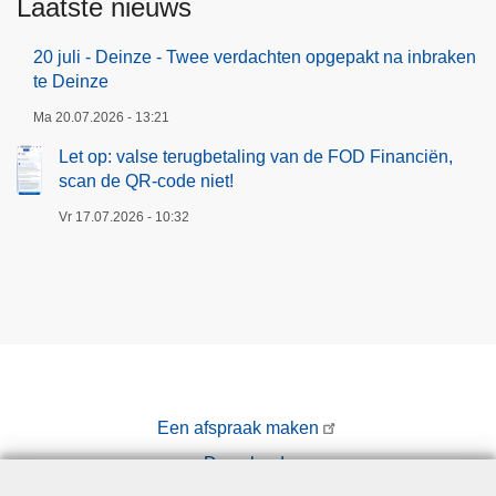
Laatste nieuws
w
a
20 juli - Deinze - Twee verdachten opgepakt na inbraken
p
te Deinze
e
Ma 20.07.2026 - 13:21
n
Let op: valse terugbetaling van de FOD Financiën,
v
scan de QR-code niet!
e
Vr 17.07.2026 - 10:32
r
t
o
o
n
Een afspraak maken
Downloads