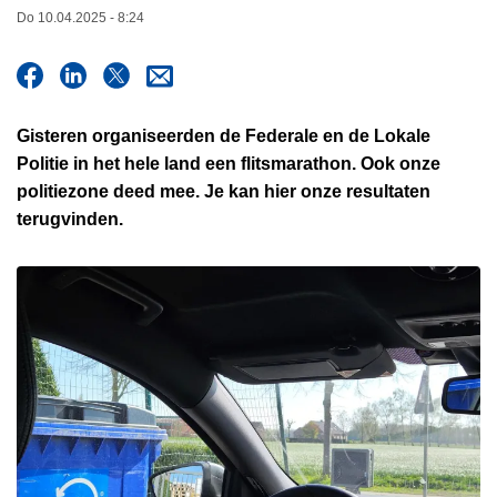
n
Do 10.04.2025 - 8:24
h
o
u
d
Gisteren organiseerden de Federale en de Lokale
g
Politie in het hele land een flitsmarathon. Ook onze
a
politiezone deed mee. Je kan hier onze resultaten
a
terugvinden.
n