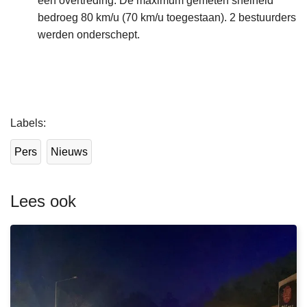
een overtreding. De maximum gemeten snelheid
bedroeg 80 km/u (70 km/u toegestaan). 2 bestuurders
werden onderschept.
L
Labels
e
e
Pers
Nieuws
s
m
e
Lees ook
e
r
o
v
e
r