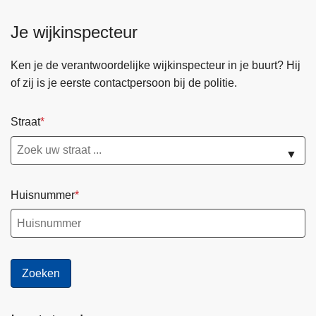
i
Je wijkinspecteur
e
f
Ken je de verantwoordelijke wijkinspecteur in je buurt? Hij
s
of zij is je eerste contactpersoon bij de politie.
t
a
l
Straat
m
▼
e
t
g
Huisnummer
e
w
e
l
d
e
n