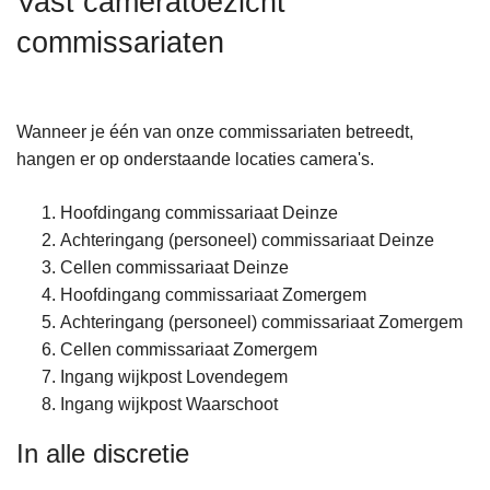
Vast cameratoezicht
n
commissariaten
h
o
u
d
Wanneer je één van onze commissariaten betreedt,
g
hangen er op onderstaande locaties camera's.
a
a
Hoofdingang commissariaat Deinze
n
Achteringang (personeel) commissariaat Deinze
Cellen commissariaat Deinze
Hoofdingang commissariaat Zomergem
Achteringang (personeel) commissariaat Zomergem
Cellen commissariaat Zomergem
Ingang wijkpost Lovendegem
Ingang wijkpost Waarschoot
In alle discretie