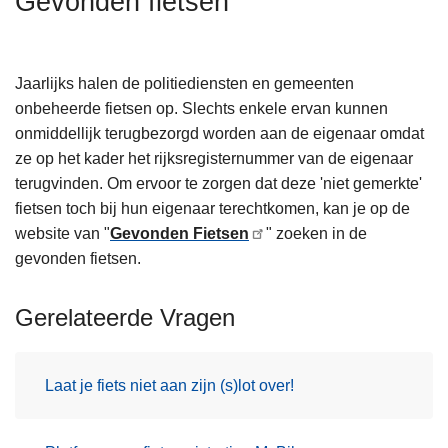
Gevonden fietsen
n
h
o
Jaarlijks halen de politiediensten en gemeenten
u
onbeheerde fietsen op. Slechts enkele ervan kunnen
d
onmiddellijk terugbezorgd worden aan de eigenaar omdat
g
ze op het kader het rijksregisternummer van de eigenaar
a
terugvinden. Om ervoor te zorgen dat deze 'niet gemerkte'
a
fietsen toch bij hun eigenaar terechtkomen, kan je op de
n
website van "
Gevonden Fietsen
" zoeken in de
gevonden fietsen.
Gerelateerde Vragen
Laat je fiets niet aan zijn (s)lot over!