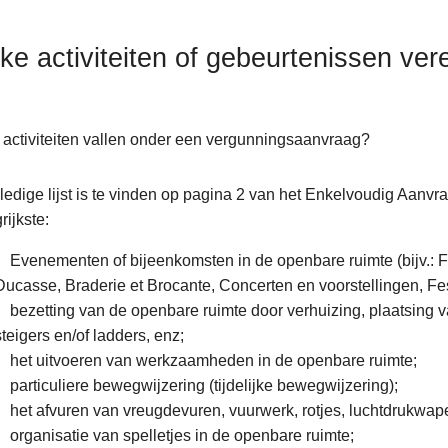
ke activiteiten of gebeurtenissen ve
activiteiten vallen onder een vergunningsaanvraag?
ledige lijst is te vinden op pagina 2 van het Enkelvoudig Aanv
rijkste:
ent)
Evenementen of bijeenkomsten in de openbare ruimte (bijv.: Fie
Ducasse, Braderie et Brocante, Concerten en voorstellingen, Fest
bezetting van de openbare ruimte door verhuizing, plaatsing va
steigers en/of ladders, enz;
het uitvoeren van werkzaamheden in de openbare ruimte;
particuliere bewegwijzering (tijdelijke bewegwijzering);
het afvuren van vreugdevuren, vuurwerk, rotjes, luchtdrukwapen
organisatie van spelletjes in de openbare ruimte;