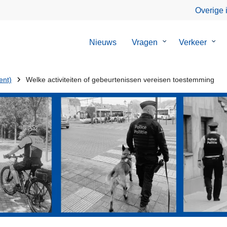
Overige 
Nieuws
Vragen
Submenu
Verkeer
Sub
van
van
Vragen
Verk
ent)
Welke activiteiten of gebeurtenissen vereisen toestemming