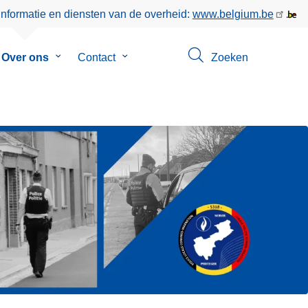
informatie en diensten van de overheid:
www.belgium.be
menu
Over ons
Submenu
Contact
Submenu
Zoeken
van
van
eer
Over
Contact
ons