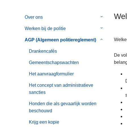
n
h
Wel
Over ons
Submenu
o
van
u
Werken bij de politie
Submenu
Over
d
van
ons
g
Welke 
AGP (Algemeen politiereglement)
Submenu
Werken
a
van
bij
Drankencafés
a
AGP
De vol
de
n
(Algemeen
belang
Gemeentschapswachten
politie
politiereglem
Het aanvraagformulier
Het concept van administratieve
sancties
Honden die als gevaarlijk worden
beschouwd
Krijg een kopie