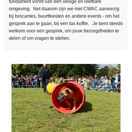
fundament vormt van een veilige en leefbare
e
s
omgeving. Net daarom zijn we met CWAC aanwezig
s
s
bij brocantes, buurtfeesten en andere events - om het
m
i
gesprek aan te gaan, bij een tas koffie. Je bent steeds
e
n
welkom voor een gesprek, om jouw bezorgdheden te
e
s
delen of om vragen te stellen.
r
a
o
m
v
e
e
n
r
w
C
e
o
r
f
k
f
i
e
n
e
g
w
m
i