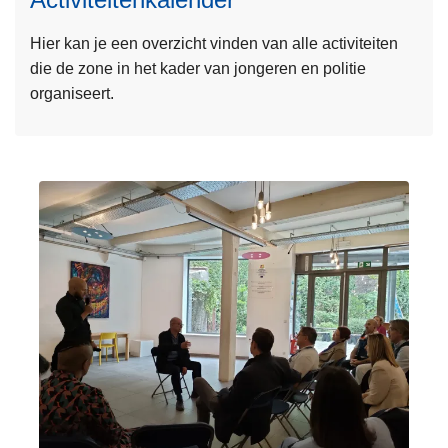
m
Hier kan je een overzicht vinden van alle activiteiten
e
die de zone in het kader van jongeren en politie
e
organiseert.
r
o
v
e
r
A
c
t
i
v
i
t
e
i
t