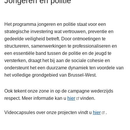
Jongeren en politie
n
h
o
Het programma jongeren en politie staat voor een
u
strategische investering wat vertrouwen, preventie en
d
gedeelde veiligheid betreft. Door ontmoetingen te
g
structureren, samenwerkingen te professionaliseren en
a
een essentiële band tussen de politie en de jeugd te
a
versterken, draagt het bij aan de sociale cohesie en
n
ondersteunt het een duurzame dynamiek ten voordele van
het volledige grondgebied van Brussel-West.
Ook tekent onze zone in op de campagne wederzijds
respect. Meer informatie kan u
hier
vinden.
Videocapsules over onze projecten vindt u
hier
.