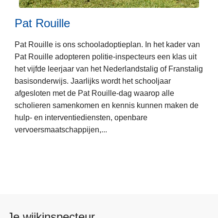
e
t
t
h
Pat Rouille
d
a
e
c
Pat Rouille is ons schooladoptieplan. In het kader van
L
F
o
Pat Rouille adopteren politie-inspecteurs een klas uit
e
o
p
het vijfde leerjaar van het Nederlandstalig of Franstalig
e
y
(
basisonderwijs. Jaarlijks wordt het schooljaar
s
e
C
afgesloten met de Pat Rouille-dag waarop alle
m
r
W
scholieren samenkomen en kennis kunnen maken de
e
v
A
hulp- en interventiediensten, openbare
e
z
C
vervoersmaatschappijen,...
r
w
)
o
v
e
r
P
a
Je wijkinspecteur
t