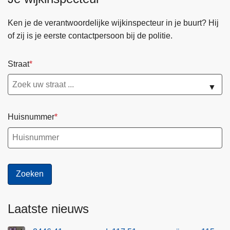
R
o
Ken je de verantwoordelijke wijkinspecteur in je buurt? Hij
u
of zij is je eerste contactpersoon bij de politie.
i
l
Straat
l
e
▼
Huisnummer
Laatste nieuws