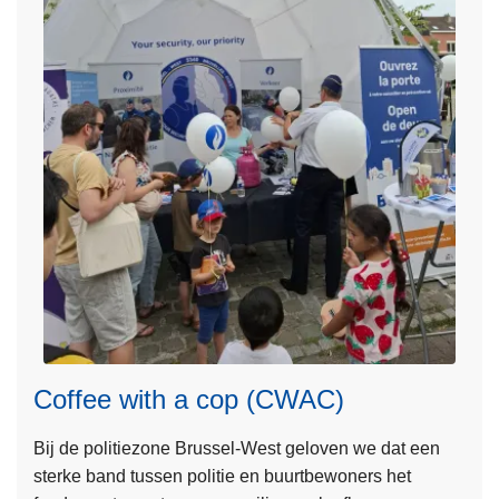
m
m
a
c
u
l
t
u
r
a
l
a
w
a
Coffee with a cop (CWAC)
r
e
Bij de politiezone Brussel-West geloven we dat een
L
n
sterke band tussen politie en buurtbewoners het
e
e