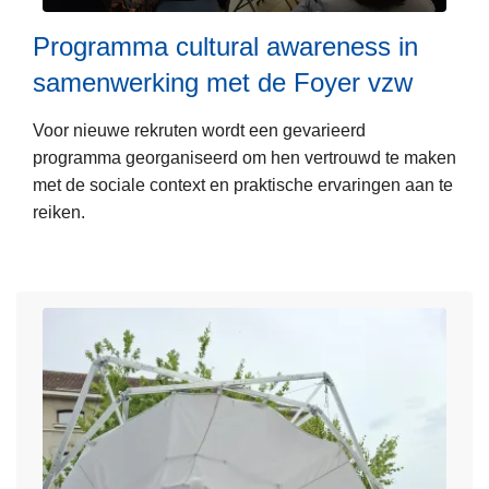
L
e
Programma cultural awareness in
e
n
samenwerking met de Foyer vzw
e
k
s
a
Voor nieuwe rekruten wordt een gevarieerd
m
l
programma georganiseerd om hen vertrouwd te maken
e
e
met de sociale context en praktische ervaringen aan te
e
n
reiken.
r
d
o
e
v
r
e
r
P
r
o
g
r
a