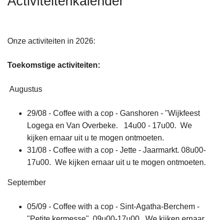
Activiteitenkalender
n
h
o
Onze activiteiten in 2026:
u
d
Toekomstige activiteiten:
g
a
Augustus
a
n
29/08 - Coffee with a cop - Ganshoren - "Wijkfeest
Logega en Van Overbeke. 14u00 - 17u00. We
kijken ernaar uit u te mogen ontmoeten.
31/08 - Coffee with a cop - Jette - Jaarmarkt. 08u00-
17u00. We kijken ernaar uit u te mogen ontmoeten.
September
05/09 - Coffee with a cop - Sint-Agatha-Berchem -
"Petite kermesse". 09u00-17u00. We kijken ernaar